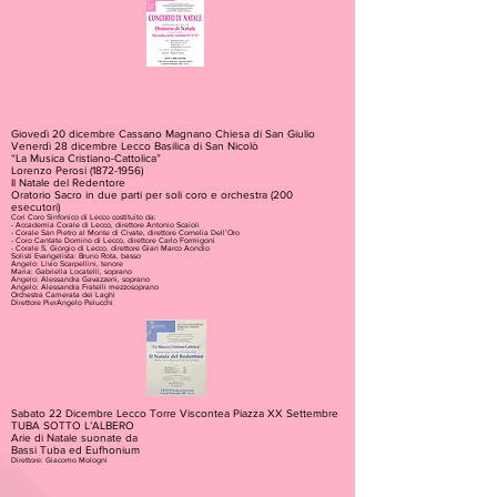
Giovedì 20 dicembre Cassano Magnano Chiesa di San Giulio
Venerdì 28 dicembre Lecco Basilica di San Nicolò
“La Musica Cristiano-Cattolica”
Lorenzo Perosi (1872-1956)
Il Natale del Redentore
Oratorio Sacro in due parti per soli coro e orchestra (200
esecutori)
Cori Coro Sinfonico di Lecco costituito da:
- Accademia Corale di Lecco, direttore Antonio Scaioli
- Corale San Pietro al Monte di Civate, direttore Cornelia Dell’Oro
- Coro Cantate Domino di Lecco, direttore Carlo Formigoni
- Corale S. Giorgio di Lecco, direttore Gian Marco Aondio
Solisti Evangelista: Bruno Rota, basso
Angelo: Livio Scarpellini, tenore
Maria: Gabriella Locatelli, soprano
Angelo: Alessandra Gavazzeni, soprano
Angelo: Alessandra Fratelli mezzosoprano
Orchestra Camerata dei Laghi
Direttore PierAngelo Pelucchi
Sabato 22 Dicembre Lecco Torre Viscontea Piazza XX Settembre
TUBA SOTTO L’ALBERO
Arie di Natale suonate da
Bassi Tuba ed Eufhonium
Direttore: Giacomo Mologni