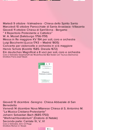
Martedì 9 ottobre -Valmadrera - Chiesa dello Spirito Santo
Marcoledì 10 ottobre Parrocchiale di Santa Anastasia -Villasanta
Giovedì 11 ottobre Chiesa di Sant'Anna - Bergamo
“ Il Repertorio Protestante e Cattolico”
W. A. Mozart (Salisburgo 1756-1791)
Messa in Re maggiore KV 194 per soli, coro e orchestra
Luigi Boccherini (Lucca 1743 – Madrid 1805)
Concerto per violoncello e orchestra in si-b maggiore
Henric Schütz (Kostritz 1585- Dresda 1672)
Ein deutsches Magnificat a 8 voci per soli, coro e orchestra
Coro e Orchestra Gesellschaft der Musikfreunde Bad Soden am Taunus (Germania)
Direttore Franz-Josef Staab
Giovedì 13 dicembre -Seregno Chiesa Abbaziale di San
Benedetto
Venerdì 14 dicembre Nova Milanese Chiesa di S. Antonino M.
“La Musica Cristiano-Protestante”
Johann Sebastian Bach (1685-1750)
“Weihnachtsoratorium” (Oratorio di Natale)
Seconda parte: Cantate IV, V, VI
Coro e Orchestra: Art-n di Praga
Direttore Roman Z. Novak