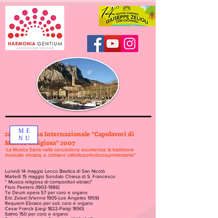
ME
22° Rassegna Internazionale "Capolavori di
NU
Musica Religiosa" 2007
La Musica Sacra nella concezione ecumenica: la tradizione
“
musicale ebraica, e cristiano cattolica,ortodossa,protestante”
Lunedì 14 maggio Lecco Basilica di San Nicolò
Martedì 15 maggio Sondalo Chiesa di S. Francesco
“ Musica religiosa di compositori ebraici”
Flors Peeters (1903-1986)
Te Deum opera 57 per coro e organo
Eric Zeisel (Vienna 1905-Los Angeles 1959)
Requiem Ebraico per soli, coro e organo
Cesar Franck (Liegi 1822-Parigi 1890)
Salmo 150 per coro e organo