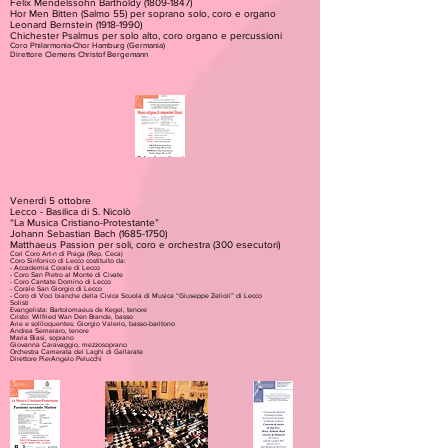
Felix Mendelssohn Bartholdy (1809-1847)
Hor Men Bitten (Salmo 55) per soprano solo, coro e organo
Leonard Bernstein (1918-1990)
Chichester Psalmus per solo alto, coro organo e percussioni
Coro Philarmonia-Chor Hamburg (Germania)
Direttore Clemens Christof Bergemann
Venerdì 5 ottobre
Lecco - Basilica di S. Nicolò
“La Musica Cristiano-Protestante”
Johann Sebastian Bach (1685-1750)
Matthaeus Passion per soli, coro e orchestra (300 esecutori)
Cori Coro Art-n di Praga (Rep. Ceca)
Coro Sinfonico di Lecco costituito da:
- Accademia Corale di Lecco
- Coro San Pietro al Monte di Civate
- Coro Cantate Domino di Lecco
- Corale San Giorgio di Lecco
- Coro di Voci bianche della Civica Scuola di Musica “Giuseppe Zelioli” di Lecco
Solisti
Evangelista: Bartolomaeus de Kegel, tenore
Cristo: Wilfried Wan Den Brande, basso
Arie e soliloquentes: Giorgio Valerio, basso-baritono
Andrea Semeraro, tenore
Maria Biasi, soprano
Giovanna Caravaggio, mezzosoprano
Orchestra Camerata dei Laghi di Gallarate
Direttore PierAngelo Pelucchi