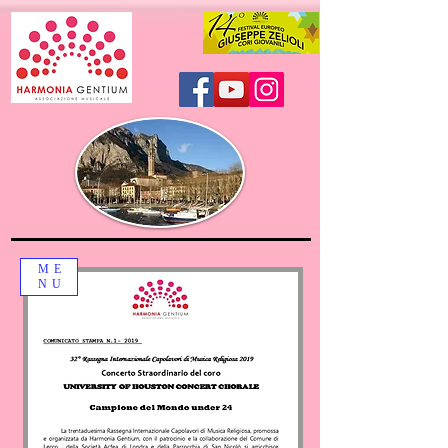
ME
NU